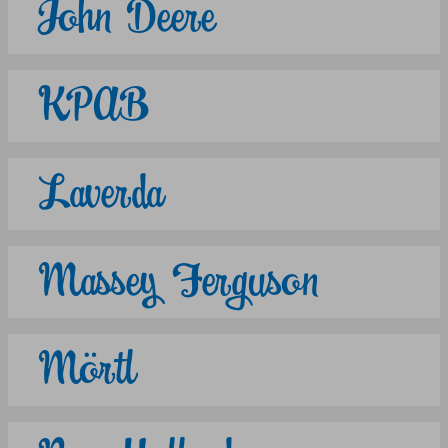
John Deere
KPAB
Laverda
Massey Ferguson
Mörtl