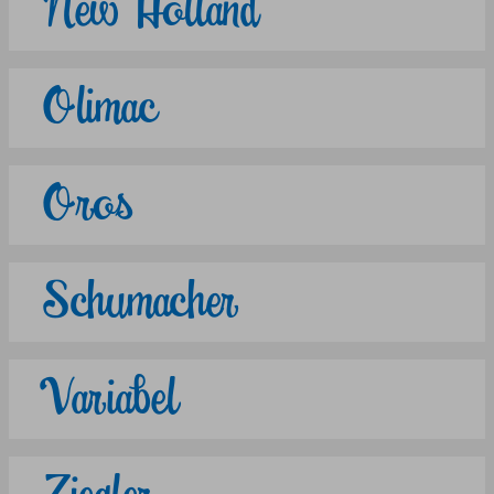
New Holland
Olimac
Oros
Schumacher
Variabel