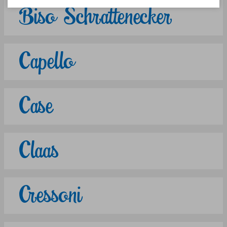
Biso Schrattenecker
Capello
Case
Claas
Cressoni