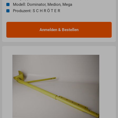
Modell: Dominator, Medion, Mega
Produzent: S C H R Ö T E R