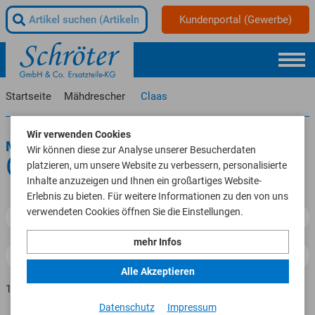
Kundenportal (Gewerbe)
Startseite
Mähdrescher
Claas
Wir verwenden Cookies
Mähdrescher
Wir können diese zur Analyse unserer Besucherdaten
Claas
platzieren, um unsere Website zu verbessern, personalisierte
Inhalte anzuzeigen und Ihnen ein großartiges Website-
Erlebnis zu bieten. Für weitere Informationen zu den von uns
verwendeten Cookies öffnen Sie die Einstellungen.
Filtern
mehr Infos
Alle Akzeptieren
keyboard_arrow_right
1
2
3
4
5
...
144
Datenschutz
Impressum