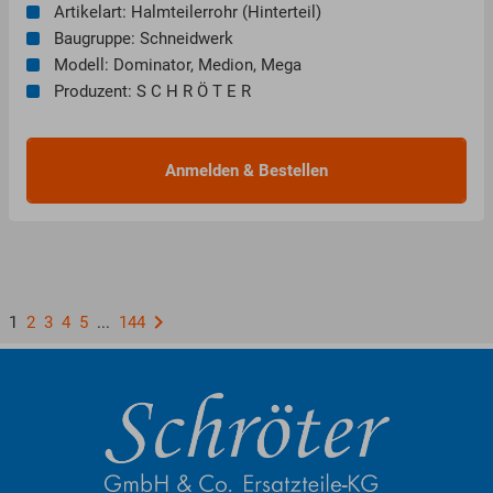
Artikelart: Halmteilerrohr (Hinterteil)
Baugruppe: Schneidwerk
Modell: Dominator, Medion, Mega
Produzent: S C H R Ö T E R
keyboard_arrow_right
1
2
3
4
5
...
144