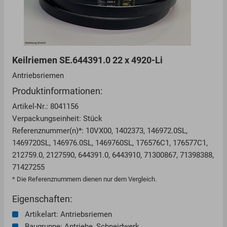
Keilriemen SE.644391.0 22 x 4920-Li
Antriebsriemen
Produktinformationen:
Artikel-Nr.: 8041156
Verpackungseinheit: Stück
Referenznummer(n)*: 10VX00, 1402373, 146972.0SL,
1469720SL, 146976.0SL, 1469760SL, 176576C1, 176577C1,
212759.0, 2127590, 644391.0, 6443910, 71300867, 71398388,
71427255
* Die Referenznummern dienen nur dem Vergleich.
Eigenschaften:
Artikelart: Antriebsriemen
Baugruppe: Antriebe, Schneidwerk