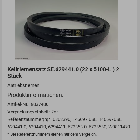
Keilriemensatz SE.629441.0 (22 x 5100-Li) 2
Stück
Antriebsriemen
Produktinformationen:
Artikel-Nr.: 8037400
Verpackungseinheit: 2er
Referenznummer(n)*: 0302390, 146697.0SL, 1466970SL,
629441.0, 6294410, 6294411, 672353.0, 6723530, W9811470
* Die Referenznummern dienen nur dem Vergleich.