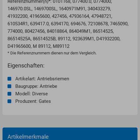
Referenznummer(n)*: 0101168, 077400.0, 0774000,
146970.0SL, 1469700SL, 1640971M91, 340433279,
41932200, 41965600, 427456, 47936164, 47948721,
610534R1, 639417.0, 6394170, 694676, 72108678, 7465090,
774000, 80427456, 84018864, 864049M1, 86514525,
86514525A, 86514525B, 89112, 923639M1, D41932200,
D41965600, M 89112, M89112
* Die Referenznummern dienen nur dem Vergleich.
Eigenschaften:
Artikelart: Antriebsriemen
Baugruppe: Antriebe
Modell: Diverse
Produzent: Gates
Artikelmerkmale