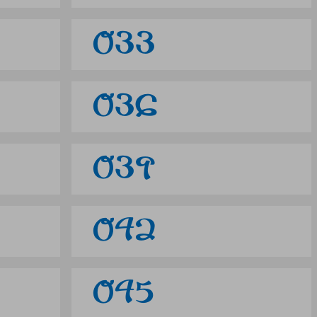
033
036
039
042
045