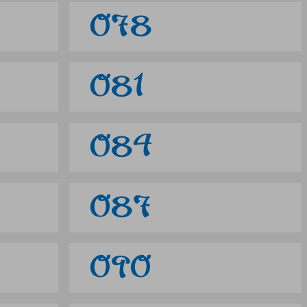
078
081
084
087
090