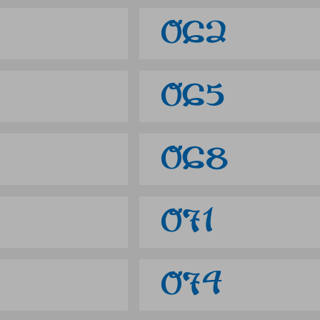
062
065
068
071
074