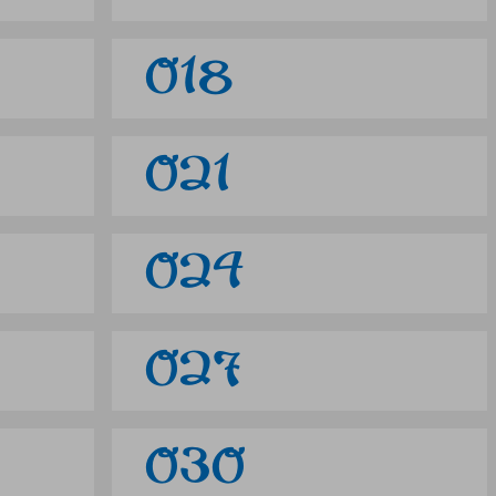
018
021
024
027
030