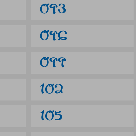
093
096
099
102
105