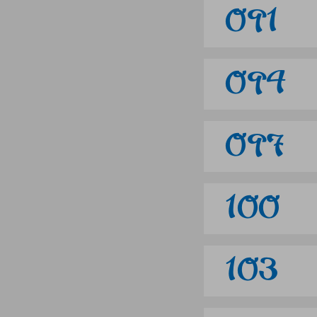
091
094
097
100
103