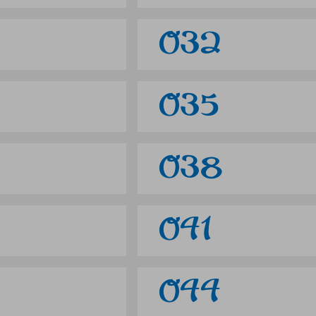
032
035
038
041
044