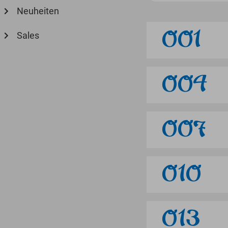
Neuheiten
001
Sales
004
007
010
013