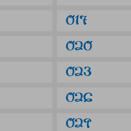
017
020
023
026
029