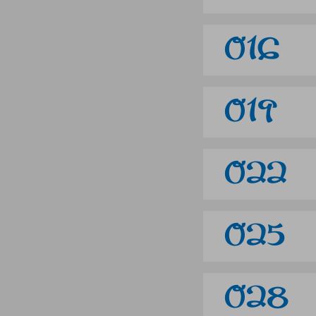
016
019
022
025
028