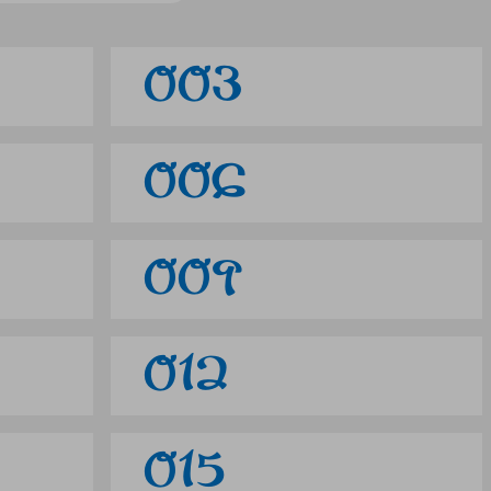
003
006
009
012
015