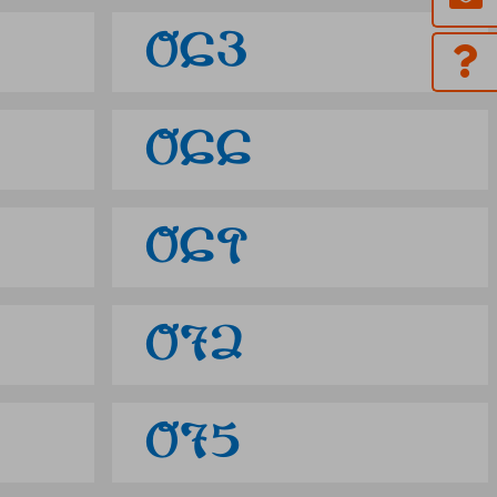
063
066
069
072
075