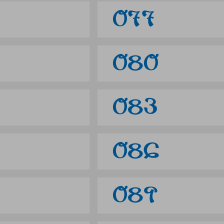
077
080
083
086
089