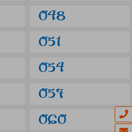
048
051
054
057
060