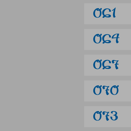
061
064
067
070
073