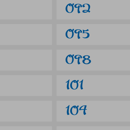
092
095
098
101
104