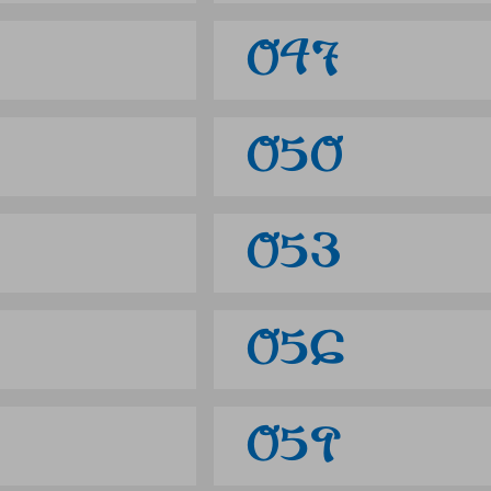
047
050
053
056
059